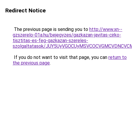
Redirect Notice
The previous page is sending you to
http://www.xn--
gzszerelo-01a.hu/bejegyzes/gazkazan-javitas-cirko-
tisztitas-es-feg-gazkazan-szereles-
szolgaltatasok/JUY5UyVGOCUyMSVCOCVGMCVDNCVC
If you do not want to visit that page, you can
return to
the previous page
.