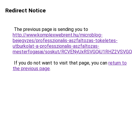
Redirect Notice
The previous page is sending you to
http://www.komplexwebrent.hu/microblog-
bejegyzes/professzionalis-aszfaltozas-tokeletes-
utburkolat-a-professzionalis-aszfaltozas-
mesterfogasai/soskut/RCVENyUxRSVGQiU1RHZ2VSV
If you do not want to visit that page, you can
return to
the previous page
.