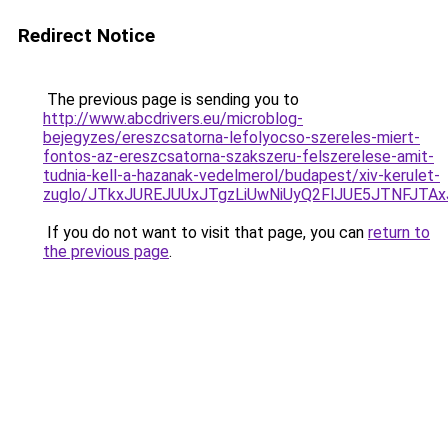
Redirect Notice
The previous page is sending you to
http://www.abcdrivers.eu/microblog-
bejegyzes/ereszcsatorna-lefolyocso-szereles-miert-
fontos-az-ereszcsatorna-szakszeru-felszerelese-amit-
tudnia-kell-a-hazanak-vedelmerol/budapest/xiv-kerulet-
zuglo/JTkxJUREJUUxJTgzLiUwNiUyQ2FlJUE5JTNFJTA
If you do not want to visit that page, you can
return to
the previous page
.