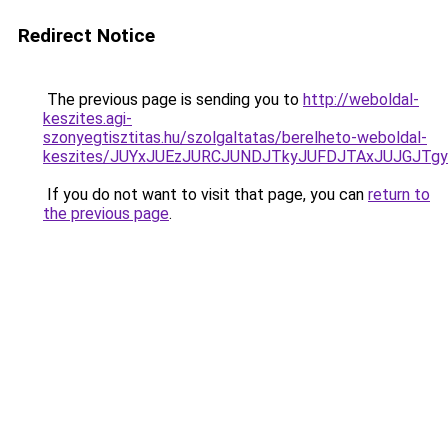
Redirect Notice
The previous page is sending you to
http://weboldal-
keszites.agi-
szonyegtisztitas.hu/szolgaltatas/berelheto-weboldal-
keszites/JUYxJUEzJURCJUNDJTkyJUFDJTAxJUJGJTg
If you do not want to visit that page, you can
return to
the previous page
.