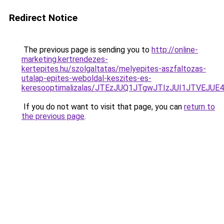
Redirect Notice
The previous page is sending you to
http://online-
marketing.kertrendezes-
kertepites.hu/szolgaltatas/melyepites-aszfaltozas-
utalap-epites-weboldal-keszites-es-
keresooptimalizalas/JTEzJUQ1JTgwJTIzJUI1JTVEJUE
If you do not want to visit that page, you can
return to
the previous page
.