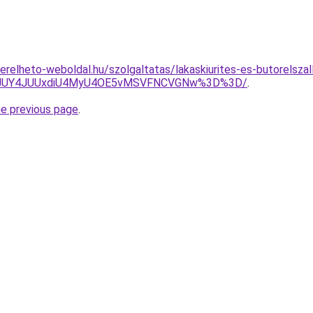
.berelheto-weboldal.hu/szolgaltatas/lakaskiurites-es-butorelsza
A4JUY4JUUxdiU4MyU4OE5vMSVFNCVGNw%3D%3D/
.
he previous page
.