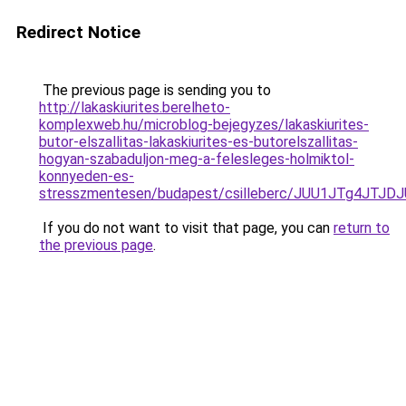
Redirect Notice
The previous page is sending you to
http://lakaskiurites.berelheto-
komplexweb.hu/microblog-bejegyzes/lakaskiurites-
butor-elszallitas-lakaskiurites-es-butorelszallitas-
hogyan-szabaduljon-meg-a-felesleges-holmiktol-
konnyeden-es-
stresszmentesen/budapest/csilleberc/JUU1JTg4J
If you do not want to visit that page, you can
return to
the previous page
.