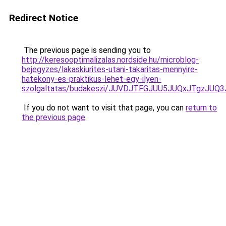
Redirect Notice
The previous page is sending you to
http://keresooptimalizalas.nordside.hu/microblog-
bejegyzes/lakaskiurites-utani-takaritas-mennyire-
hatekony-es-praktikus-lehet-egy-ilyen-
szolgaltatas/budakeszi/JUVDJTFGJUU5JUQxJTgzJ
If you do not want to visit that page, you can
return to
the previous page
.