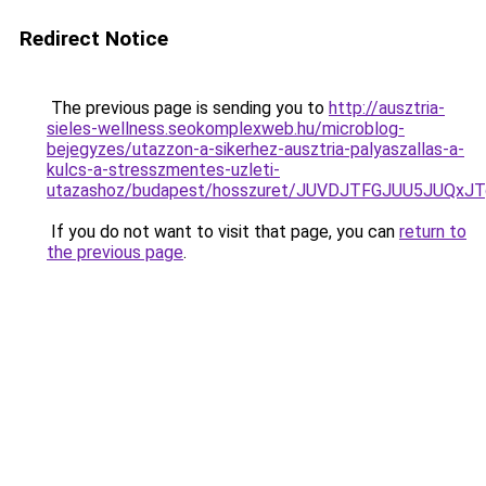
Redirect Notice
The previous page is sending you to
http://ausztria-
sieles-wellness.seokomplexweb.hu/microblog-
bejegyzes/utazzon-a-sikerhez-ausztria-palyaszallas-a-
kulcs-a-stresszmentes-uzleti-
utazashoz/budapest/hosszuret/JUVDJTFGJUU5JUQx
If you do not want to visit that page, you can
return to
the previous page
.